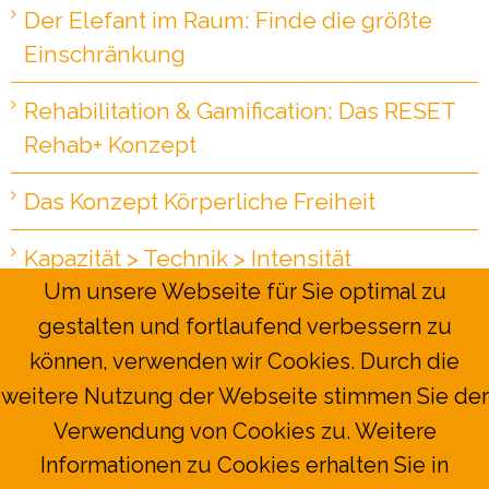
Der Elefant im Raum: Finde die größte
Einschränkung
Rehabilitation & Gamification: Das RESET
Rehab+ Konzept
Das Konzept Körperliche Freiheit
Kapazität > Technik > Intensität
Um unsere Webseite für Sie optimal zu
gestalten und fortlaufend verbessern zu
können, verwenden wir Cookies. Durch die
Copyright 2026 RESET Mobility | All
weitere Nutzung der Webseite stimmen Sie der
Rights Reserved |
Impressum
|
Verwendung von Cookies zu. Weitere
Datenschutzerklärung
Informationen zu Cookies erhalten Sie in