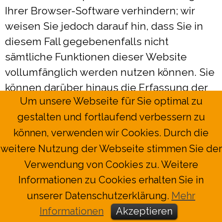
Ihrer Browser-Software verhindern; wir
weisen Sie jedoch darauf hin, dass Sie in
diesem Fall gegebenenfalls nicht
sämtliche Funktionen dieser Website
vollumfänglich werden nutzen können. Sie
können darüber hinaus die Erfassung der
Um unsere Webseite für Sie optimal zu
durch den Cookie erzeugten und auf Ihre
gestalten und fortlaufend verbessern zu
Nutzung der Website bezogenen Daten
können, verwenden wir Cookies. Durch die
(inkl. Ihrer IP-Adresse) an Google sowie die
weitere Nutzung der Webseite stimmen Sie der
Verarbeitung dieser Daten durch Google
verhindern, indem Sie das unter dem
Verwendung von Cookies zu. Weitere
folgenden Link verfügbare Browser-Plugin
Informationen zu Cookies erhalten Sie in
herunterladen und installieren:
unserer Datenschutzerklärung.
Mehr
https://tools.google.com/dlpage/gaoptout?
Informationen
Akzeptieren