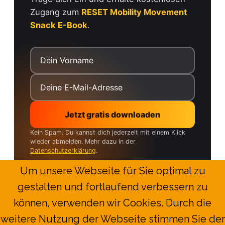
Zugang zum
RESET Mobility Movement
Snack E-Book
.
Kein Spam. Du kannst dich jederzeit mit einem Klick
wieder abmelden. Mehr dazu in der
Datenschutzerklärung
.
Um unsere Webseite für Sie optimal zu
gestalten und fortlaufend verbessern zu
können, verwenden wir Cookies. Durch die
Copyright 2026 RESET Mobility | All
weitere Nutzung der Webseite stimmen Sie der
Rights Reserved |
Impressum
|